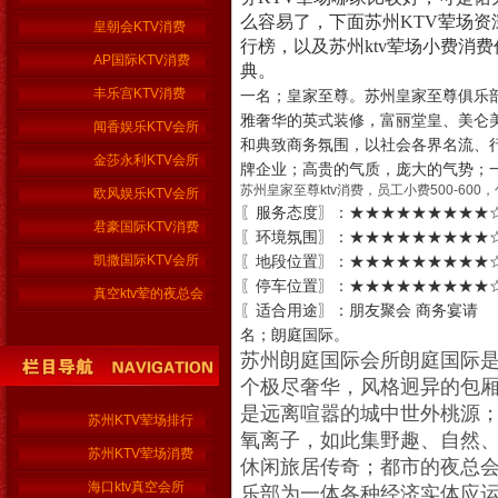
么容易了，下面苏州KTV荤场资深管
皇朝会KTV消费
行榜，以及苏州ktv荤场小费消
AP国际KTV消费
典。
丰乐宫KTV消费
一名；皇家至尊。苏州皇家至尊俱乐部
雅奢华的英式装修，富丽堂皇、美仑
闻香娱乐KTV会所
和典致商务氛围，以社会各界名流、
金莎永利KTV会所
牌企业；高贵的气质，庞大的气势；
苏州皇家至尊ktv消费，员工小费500-600，包
欧风娱乐KTV会所
〖服务态度〗：★★★★★★★★★☆
君豪国际KTV消费
〖环境氛围〗：★★★★★★★★★☆
凯撒国际KTV会所
〖地段位置〗：★★★★★★★★★☆
〖停车位置〗：★★★★★★★★★☆
真空ktv荤的夜总会
〖适合用途
名；朗庭国际。
苏州朗庭国际会所朗庭国际是
个极尽奢华，风格迥异的包
是远离喧嚣的城中世外桃源；
苏州KTV荤场排行
氧离子，如此集野趣、自然
苏州KTV荤场消费
休闲旅居传奇；都市的夜总会
海口ktv真空会所
乐部为一体各种经济实体应