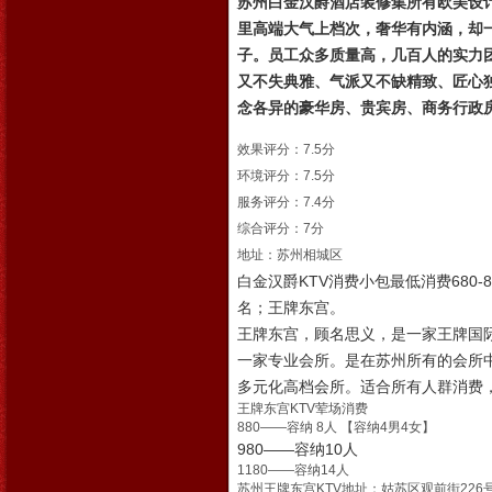
苏州白金汉爵酒店装修集所有欧美设
里高端大气上档次，奢华有内涵，却
子。员工众多质量高，几百人的实力
又不失典雅、气派又不缺精致、匠心
念各异的豪华房、贵宾房、商务行政
效果评分：7.5分
环境评分：7.5分
服务评分：7.4分
综合评分：7分
地址：苏州相城区
白金汉爵KTV消费
名；王牌东宫。
王牌东宫，顾名思义，是一家王牌国
一家专业会所。是在苏州所有的会所中
多元化高档会所。适合所有人群消费
王牌东宫KTV荤场消费
880——容纳 8人 【容纳4男4女】
980——容纳10人
1180——容纳14人
苏州王牌东宫KTV地址：姑苏区观前街226