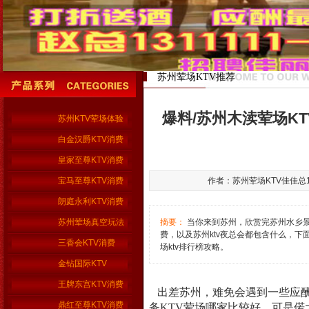
苏州荤场KTV推荐
爆料/苏州木渎荤场K
苏州KTV荤场体验
白金汉爵KTV消费
皇家至尊KTV消费
宝马至尊KTV消费
作者：苏州荤场KTV佳佳总155 
朗庭永利KTV消费
苏州荤场真空玩法
摘要：
当你来到苏州，欣赏完苏州水乡景色想找
费，以及苏州ktv夜总会都包含什么，下面
三香会KTV消费
场ktv排行榜攻略。
金钻国际KTV
王牌东宫KTV消费
出差苏州，难免会遇到一些应酬
鼎红至尊KTV消费
务KTV荤场哪家比较好，可是