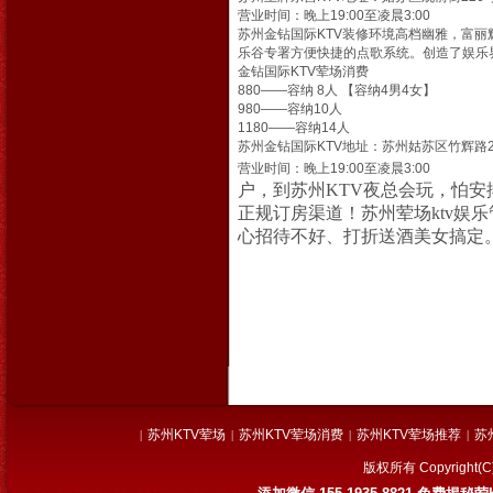
营业时间：晚上19
苏州金钻国际KTV装修环境高档幽雅，富
乐谷专署方便快捷的点歌系统。创造了娱乐
金钻国际KTV荤场消费
880——容纳 8人 【容纳4男4女】
980——容纳10人
1180——容纳14人
苏州金钻国际KTV地址：苏州姑苏区竹辉路2
营业时间：晚上
户，到苏州KTV夜总会玩，怕
正规订房渠道！苏州荤场ktv娱乐管
心招待不好、打折送酒美女搞定
苏州KTV荤场
苏州KTV荤场消费
苏州KTV荤场推荐
苏
|
|
|
|
版权所有 Copyrig