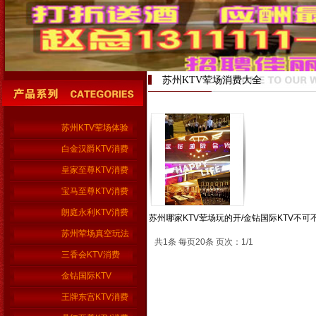
苏州KTV荤场消费大全
苏州KTV荤场体验
白金汉爵KTV消费
皇家至尊KTV消费
宝马至尊KTV消费
朗庭永利KTV消费
苏州哪家KTV荤场玩的开/金钻国际KTV不可
苏州荤场真空玩法
共1条 每页20条 页次：1/1
三香会KTV消费
金钻国际KTV
王牌东宫KTV消费