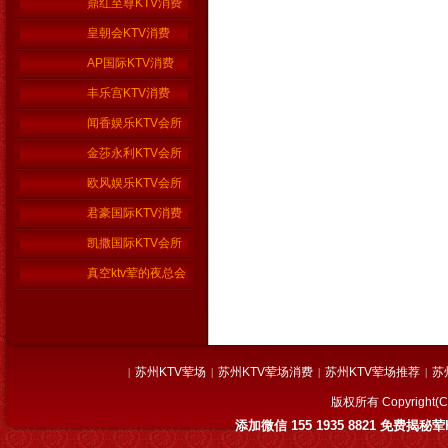
鼎红至尊KTV消费
皇朝会KTV消费
AP国际KTV消费
丰乐宫KTV消费
闻香娱乐KTV会所
金莎永利KTV会所
欧风娱乐KTV会所
君豪国际KTV消费
凯撒国际KTV会所
真空ktv荤的夜总会
苏州KTV荤场
苏州KTV荤场消费
苏州KTV荤场推荐
苏
|
|
|
|
版权所有 Copyrig
添加微信 155 1935 8821 免