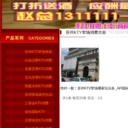
苏州KTV荤场消费大全
苏州KTV荤场体验
白金汉爵KTV消费
皇家至尊KTV消费
宝马至尊KTV消费
朗庭永利KTV消费
绝对一般！苏州KTV荤场哪家玩法多_AP国际
苏州荤场真空玩法
共1条 每页20条 页次：1/1
三香会KTV消费
金钻国际KTV
王牌东宫KTV消费