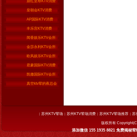
鼎红至尊KTV消费
皇朝会KTV消费
AP国际KTV消费
丰乐宫KTV消费
闻香娱乐KTV会所
金莎永利KTV会所
欧风娱乐KTV会所
君豪国际KTV消费
凯撒国际KTV会所
真空ktv荤的夜总会
苏州KTV荤场
苏州KTV荤场消费
苏州KTV荤场推荐
苏
|
|
|
|
版权所有 Copyrig
添加微信 155 1935 8821 免