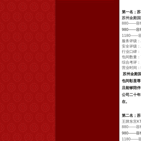
第一名；苏
苏州金殿国
880——容
980——容
1180——
服务评级：
安全评级：
行业口碑：
包间数量：
综合考评：
营业时间：晚
苏州金殿国
包间彰显尊
且能够陪伴
公司二十年
在。
第二名；苏
王牌东宫K
880——容
980——容
1180——