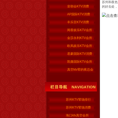
苏州和夜色
皇朝会KTV消费
的好去处，
AP国际KTV消费
丰乐宫KTV消费
闻香娱乐KTV会所
金莎永利KTV会所
欧风娱乐KTV会所
君豪国际KTV消费
凯撒国际KTV会所
真空ktv荤的夜总会
苏州KTV荤场排行
苏州KTV荤场消费
海口ktv真空会所