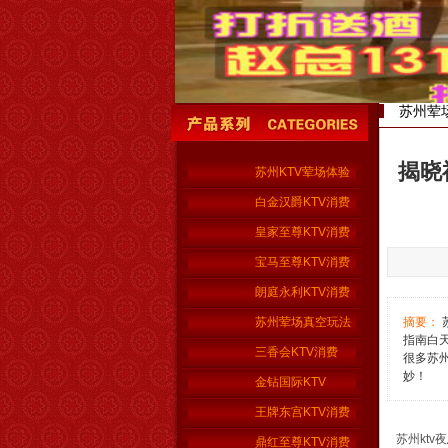
苏州荤
揭晓
苏州KTV荤场体验
白金汉爵KTV消费
皇家至尊KTV消费
宝马至尊KTV消费
朗庭永利KTV消费
苏州荤场真空玩法
摘要：
指南白天
三香会KTV消费
很多苏
妙！
金钻国际KTV
王牌东宫KTV消费
苏州ktv
鼎红至尊KTV消费