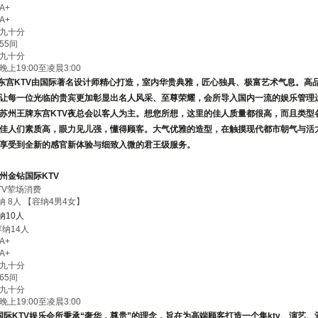
A+
A+
九十分
55间
九十分
上19:00至凌晨3:00
东宫KTV
由国际著名设计师精心打造，室内华贵典雅，匠心独具、极富艺术气息。高品
让每一位光临的贵宾更加彰显出名人风采、至尊荣耀，会所导入国内一流的娱乐管理
苏州王牌东宫KTV
夜总会以客人为主。想您所想，这里的佳人质量都很高，而且类型
佳人们素质高，眼力见儿强，懂得顾客。大气优雅的造型，在触摸现代都市朝气与活
享受到全新的感官新体验与细致入微的君王级服务。
州金钻国际KTV
TV荤场消费
纳 8人 【容纳4男4女】
纳10人
容纳14人
A+
A+
九十分
65间
九十分
上19:00至凌晨3:00
际KTV
娱乐会所秉承“奢华，尊贵”的理念，旨在为高端顾客打造一个集ktv、演艺