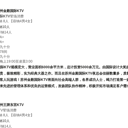
州金殿国际KTV
际KTV
荤场消费
纳 8人 【容纳4男4女】
纳10人
容纳14人
A+
A+
九十分
78间
九十分
上19:00至凌晨3:00
际KTV规模宏大，
营业面积6000余平方米，总计投资5000余万元。由国际设计大
贵，极致精彩，实为经典大器之作。而且在
苏州金殿国际KTV
夜总会佳丽数量多，质
客人玩游戏！
苏州金殿国际KTV
将面向社会高端人群，各界成功人士，竭力打造第一
来先进的管理体系和优良的运营模式，发扬团队协作精神，积极开拓市场满足客户需
州王牌东宫KTV
TV荤场消费
纳 8人 【容纳4男4女】
纳10人
容纳14人