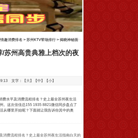
空情趣消费排名
>
苏州KTV荤场排行
> 揭晓神秘面
/苏州高贵典雅上档次的夜总会消费查询
荐/苏州高贵典雅上档次的夜
49:13 文字：【
大
】【
中
】【
小
】
均消费水平及消费流程排名？史上最全苏州夜生活
佳佳总155 1935 8821微信同步盘点了
活从哪里开始呢？下面就让我告诉你其中的奥
平及消费流程排名？史上最全苏州夜生活指南白天的