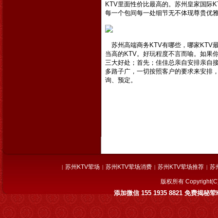
KTV里面性价比最高的。
苏州皇家国际K
每一个包间每一处细节无不体现尊贵优
苏州高端商务KTV有哪些，哪家KTV最
当高的KTV。好玩程度不言而喻。如果你想
三大好处；首先；佳佳总
亲自安排亲自
多路子广，一切按照客户的要求来安排
询、预定。
苏州KTV荤场
苏州KTV荤场消费
苏州KTV荤场推荐
苏
|
|
|
|
版权所有 Copyrig
添加微信 155 1935 8821 免