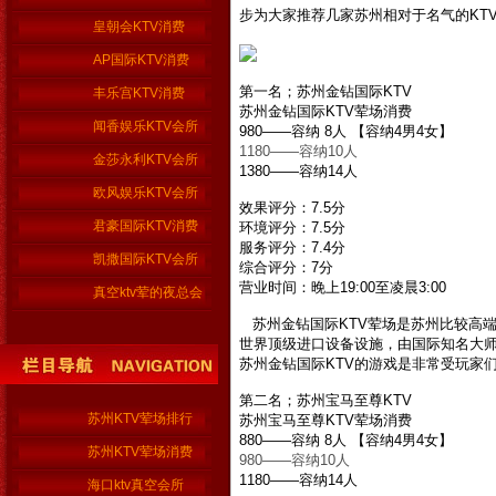
步为大家推荐几家苏州相对于名气的KT
皇朝会KTV消费
AP国际KTV消费
第一名；苏州金钻国际KTV
丰乐宫KTV消费
苏州金钻国际KTV
荤场消费
闻香娱乐KTV会所
980——容纳 8人 【容纳4男4女】
1180——容纳10人
金莎永利KTV会所
1380——容纳14人
欧风娱乐KTV会所
效果评分：7.5分
君豪国际KTV消费
环境评分：7.5分
服务评分：7.4分
凯撒国际KTV会所
综合评分：7分
营业时间：晚上19:00至凌晨3:00
真空ktv荤的夜总会
苏州金钻国际KTV荤场是苏州比较高端
世界顶级进口设备设施，由国际知名大师
苏州金钻国际KTV
的游戏是非常受玩家
第二名；苏州宝马至尊KTV
苏州KTV荤场排行
苏州宝马至尊KTV
荤场消费
880——容纳 8人 【容纳4男4女】
苏州KTV荤场消费
980——容纳10人
1180——容纳14人
海口ktv真空会所