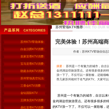
苏州荤场KTV推荐
完美体验！苏州高端商
苏州KTV荤场体验
白金汉爵KTV消费
作者：苏州KTV荤场佳佳总155 
皇家至尊KTV消费
宝马至尊KTV消费
摘要：
苏州是一个有魅力的城市，自古
金鸡湖这些旅游景点。还有很多很多的特
朗庭永利KTV消费
浪一下了。不仅可以一展歌喉，还能领略苏
苏州荤场真空玩法
荐几家苏州相对于名气的KTV。大家可
三香会KTV消费
金钻国际KTV
苏州是一个有魅力的城市，自古以来有
王牌东宫KTV消费
金鸡湖这些旅游景点。还有很多很多的
的KTV浪一下了。不仅可以一展歌喉，还能
鼎红至尊KTV消费